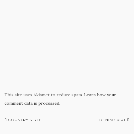
w
w
e
i
i
w
i
w
n
n
i
n
w
d
n
n
d
i
o
e
d
o
n
w
w
o
w
d
)
w
w
)
o
i
)
w
n
)
d
o
w
)
This site uses Akismet to reduce spam.
Learn how your
comment data is processed
.
Post
COUNTRY STYLE
DENIM SKIRT
navigation