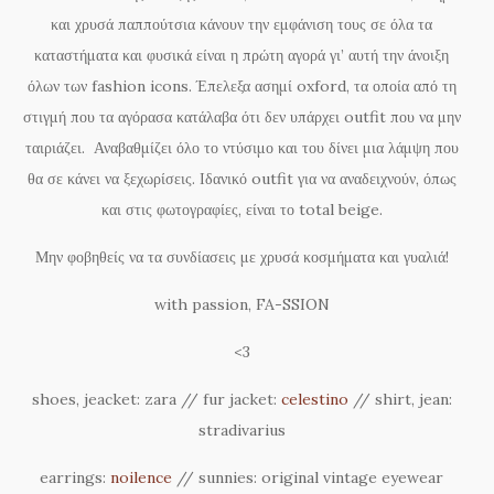
και χρυσά παππούτσια κάνουν την εμφάνιση τους σε όλα τα
καταστήματα και φυσικά είναι η πρώτη αγορά γι’ αυτή την άνοιξη
όλων των fashion icons. Έπελεξα ασημί oxford, τα οποία από τη
στιγμή που τα αγόρασα κατάλαβα ότι δεν υπάρχει outfit που να μην
ταιριάζει. Αναβαθμίζει όλο το ντύσιμο και του δίνει μια λάμψη που
θα σε κάνει να ξεχωρίσεις. Ιδανικό outfit για να αναδειχνούν, όπως
και στις φωτογραφίες, είναι το total beige.
Μην φοβηθείς να τα συνδίασεις με χρυσά κοσμήματα και γυαλιά!
with passion, FA-SSION
<3
shoes, jeacket: zara // fur jacket:
celestino
// shirt, jean:
stradivarius
earrings:
noilence
// sunnies: original vintage eyewear