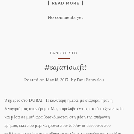
READ MORE
No comments yet
...
FANIGOESTO
#safarioutfit
Posted on
by
May 18, 2017
Fani Paravalou
8 ημέρες στο DUBAI. Η καλύτερη ημέρα, με διαφορά, ήταν η
ξεναγησή μας στην έρημο. Μας παρέλαβε ένα τζιπ από το ξενοδοχείο
και μέσα σε μισή ώρα βρισκόμασταν στη μέση της απέραντη
ερήμου, εκεί που μερικά χρόνια πριν ζούσαν οι βεδουίνοι που
ταξίδευαν στην έρημο με οδηγό τα αστέρια, το φεγγάρι και τον ήλιο.