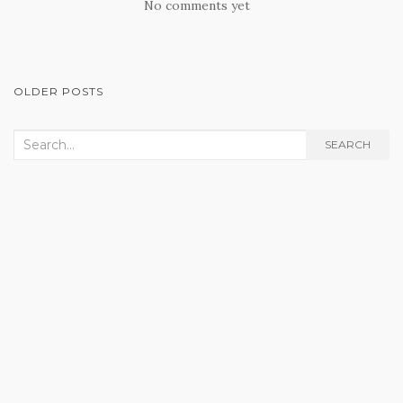
No comments yet
POSTS
OLDER POSTS
NAVIGATION
Search
SEARCH
for: