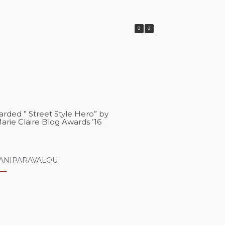
rded ” Street Style Hero” by
arie Claire Blog Awards ’16
ANIPARAVALOU