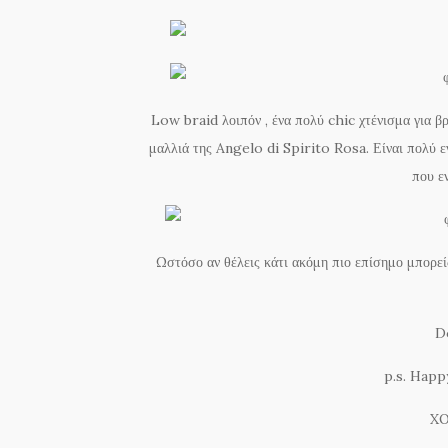
Low braid λοιπόν , ένα πολύ chic χτένισμα για βρ
μαλλιά της Angelo di Spirito Rosa. Είναι πολύ εν
που ε
Ωστόσο αν θέλεις κάτι ακόμη πιο επίσημο μπορείς
Do
p.s. Happ
XO