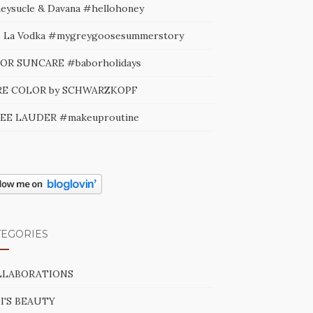
eysucle & Davana #hellohoney
e La Vodka #mygreygoosesummerstory
OR SUNCARE #baborholidays
E COLOR by SCHWARZKOPF
EE LAUDER #makeuproutine
TEGORIES
LLABORATIONS
I'S BEAUTY