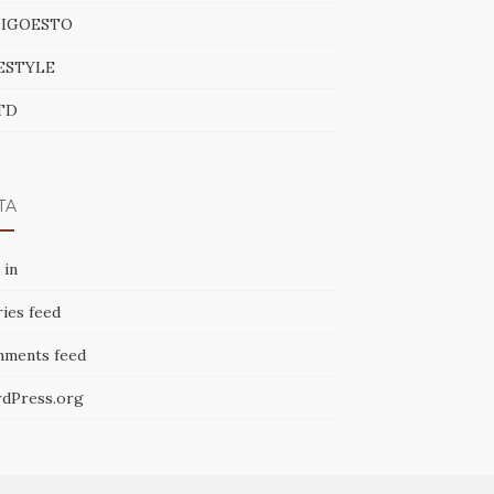
NIGOESTO
ESTYLE
TD
TA
 in
ies feed
ments feed
dPress.org