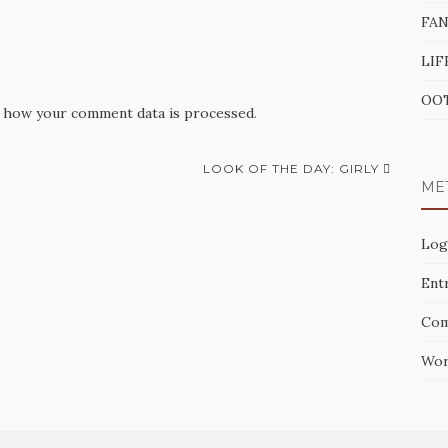
FA
LIF
OO
 how your comment data is processed
.
LOOK OF THE DAY: GIRLY
ME
Log
Entr
Com
Wor